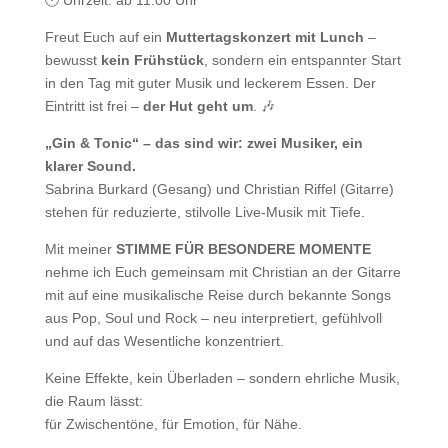
🕚 Uhrzeit: ab 11:00 Uhr
Freut Euch auf ein
Muttertagskonzert mit Lunch
–
bewusst
kein Frühstück
, sondern ein entspannter Start
in den Tag mit guter Musik und leckerem Essen. Der
Eintritt ist frei –
der Hut geht um
. 🎶
„Gin & Tonic“ – das sind wir: zwei Musiker, ein
klarer Sound.
Sabrina Burkard (Gesang) und Christian Riffel (Gitarre)
stehen für reduzierte, stilvolle Live-Musik mit Tiefe.
Mit meiner
STIMME FÜR BESONDERE MOMENTE
nehme ich Euch gemeinsam mit Christian an der Gitarre
mit auf eine musikalische Reise durch bekannte Songs
aus Pop, Soul und Rock – neu interpretiert, gefühlvoll
und auf das Wesentliche konzentriert.
Keine Effekte, kein Überladen – sondern ehrliche Musik,
die Raum lässt:
für Zwischentöne, für Emotion, für Nähe.